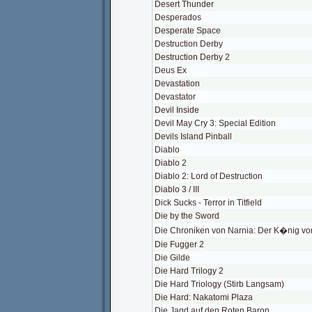
Desert Thunder
Desperados
Desperate Space
Destruction Derby
Destruction Derby 2
Deus Ex
Devastation
Devastator
Devil Inside
Devil May Cry 3: Special Edition
Devils Island Pinball
Diablo
Diablo 2
Diablo 2: Lord of Destruction
Diablo 3 / III
Dick Sucks - Terror in Titfield
Die by the Sword
Die Chroniken von Narnia: Der K�nig vo
Die Fugger 2
Die Gilde
Die Hard Trilogy 2
Die Hard Triology (Stirb Langsam)
Die Hard: Nakatomi Plaza
Die Jagd auf den Roten Baron