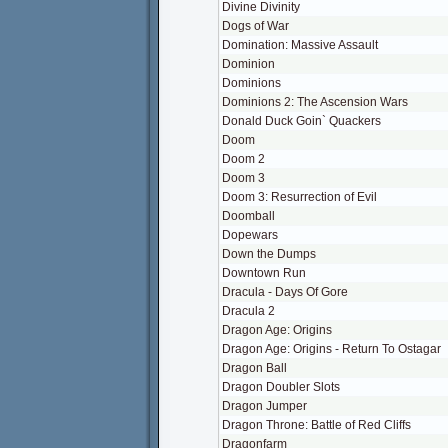
Divine Divinity
Dogs of War
Domination: Massive Assault
Dominion
Dominions
Dominions 2: The Ascension Wars
Donald Duck Goin` Quackers
Doom
Doom 2
Doom 3
Doom 3: Resurrection of Evil
Doomball
Dopewars
Down the Dumps
Downtown Run
Dracula - Days Of Gore
Dracula 2
Dragon Age: Origins
Dragon Age: Origins - Return To Ostagar
Dragon Ball
Dragon Doubler Slots
Dragon Jumper
Dragon Throne: Battle of Red Cliffs
Dragonfarm