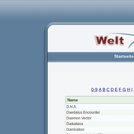
Startseite
0-9
A
B
C
D
E
F
G
H
I
Name
D.N.A.
Daedalus Encounter
Daemon Vector
Daikatana
Damnation