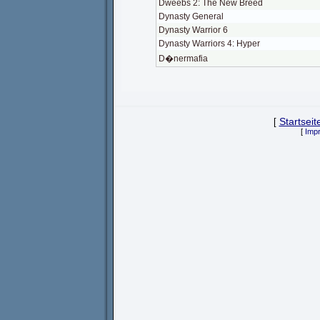
Dweebs 2: The New Breed
Dynasty General
Dynasty Warrior 6
Dynasty Warriors 4: Hyper
D�nermafia
[
Startseit
[
Imp