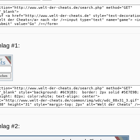
lag #1:
lag #2: