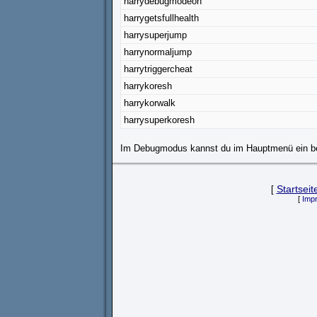
harrydebugmodeon
harrygetsfullhealth
harrysuperjump
harrynormaljump
harrytriggercheat
harrykoresh
harrykorwalk
harrysuperkoresh
Im Debugmodus kannst du im Hauptmenü ein bel
[
Startseit
[
Imp