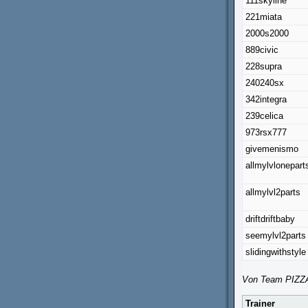
111skyline
221miata
2000s2000
889civic
228supra
240240sx
342integra
239celica
973rsx777
givemenismo
allmylvlonepart
allmylvl2parts
driftdriftbaby
seemylvl2parts
slidingwithstyle
Von Team PIZZAD
Trainer