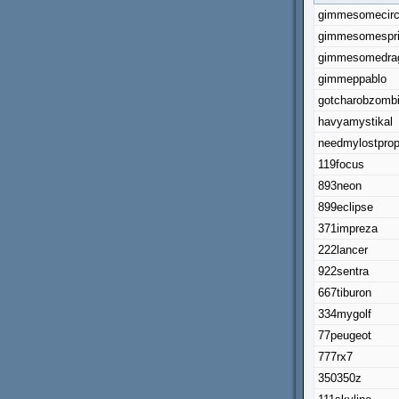
gimmesomecirc
gimmesomespri
gimmesomedra
gimmeppablo
gotcharobzomb
havyamystikal
needmylostprop
119focus
893neon
899eclipse
371impreza
222lancer
922sentra
667tiburon
334mygolf
77peugeot
777rx7
350350z