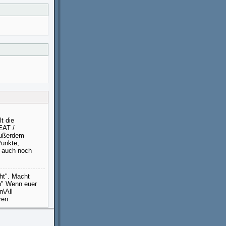
t die
EAT /
Außerdem
Punkte,
S auch noch
ht". Macht
en" Wenn euer
n\All
ren.