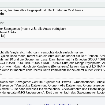
me, bei dem alles freigespielt ist. Dank dafür an Mc-Chaoss
kb)
tor
der Savegames (macht z.B. alle Autos verfügbar)
Daniel Lübke
 kb)
cht alle Vinyls etc. habt, dann versuchts doch einfach mal so:
 Quick Race mode, motzt euch ein Auto auf und startet ein Drift-Rennen. Stell
hl auf 10 und die Gegner auf Easy. Dann bekommt ihr für jeden GOOD / GR
COLLOSAL / OUTRAGEOUS / DRIFT KING!-Drift jede Menge Stylepoints! 
 so oft wie möglich durch die Randzone (Bonus-zone) fahren, das gibt EXTRA-
 wenn ihr mehrere links-rechts-Drifts kombiniert! Ihr bekommt außer VINYL
s.
inweis zum Savegame: Geht im Explorer auf "Extras - Ordneroptionen - Ansic
Haken bei "Versteckte Dateien und Ordner - Alle Dateien und Ordner anzeig
ufwerk C: ist dann wechselt ins Verzeichnis "C:\Dokumente und Einstellunge
ndungsdaten\NFS Underground". Dort dann einfach das Savegame reinkopie