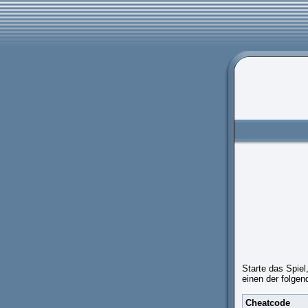
Starte das Spie
einen der folge
Cheatcode