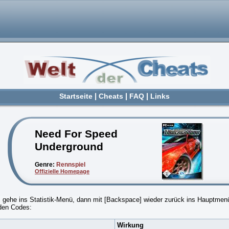
Startseite
|
Cheats
|
FAQ
|
Links
Need For Speed
Underground
Genre:
Rennspiel
Offizielle Homepage
l, gehe ins Statistik-Menü, dann mit [Backspace] wieder zurück ins Hauptmen
nden Codes:
Wirkung