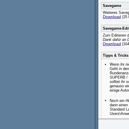
Savegame
Weiteres Savega
Download
(25 
Savegame-Edi
Zum Editieren 
Dank dafür an 
Download
(164
Tipps & Tricks
•
Wenn ihr ni
Geht in den
Rundenanza
SUPERB / 
solltet ihr
genauso wie
einige Auto
•
Noch ein H
dann einen 
Standard La
Users\Anwe