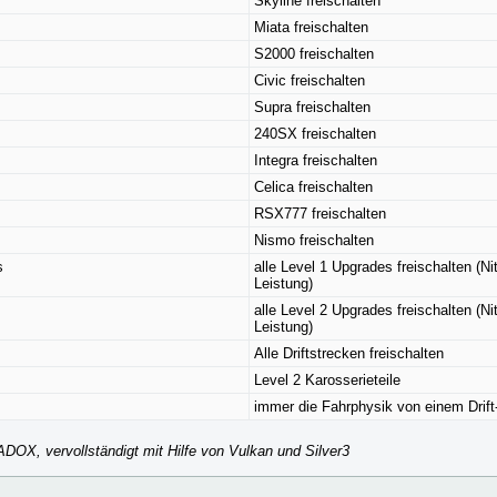
Skyline freischalten
Miata freischalten
S2000 freischalten
Civic freischalten
Supra freischalten
240SX freischalten
Integra freischalten
Celica freischalten
RSX777 freischalten
Nismo freischalten
s
alle Level 1 Upgrades freischalten (Nit
Leistung)
alle Level 2 Upgrades freischalten (Nit
Leistung)
Alle Driftstrecken freischalten
Level 2 Karosserieteile
immer die Fahrphysik von einem Drif
OX, vervollständigt mit Hilfe von Vulkan und Silver3