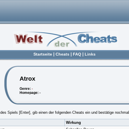
Startseite
|
Cheats
|
FAQ
|
Links
Atrox
Genre:
-
Homepage: -
es Spiels [Enter], gib einen der folgenden Cheats ein und bestätige nochmals
Wirkung