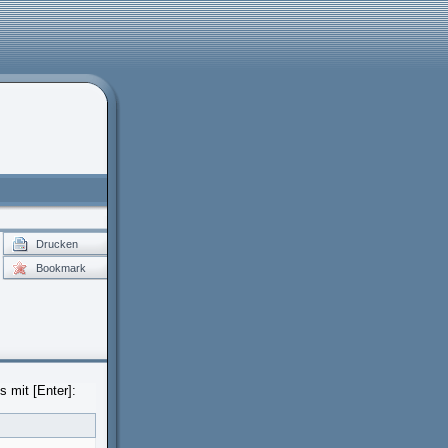
Drucken
Bookmark
 mit [Enter]: