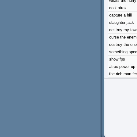
whats the hurry
cool atrox
capture a hill
slaughter jack
destroy my tow
curse the enem
destroy the en
something speci
show fps
atrox power up
the rich man fe