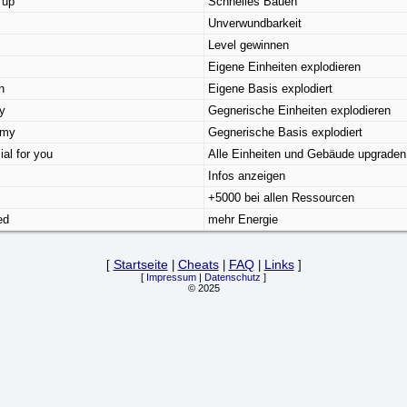
 up
Schnelles Bauen
Unverwundbarkeit
Level gewinnen
Eigene Einheiten explodieren
n
Eigene Basis explodiert
y
Gegnerische Einheiten explodieren
emy
Gegnerische Basis explodiert
al for you
Alle Einheiten und Gebäude upgraden
Infos anzeigen
+5000 bei allen Ressourcen
ed
mehr Energie
[
Startseite
|
Cheats
|
FAQ
|
Links
]
[
Impressum
|
Datenschutz
]
© 2025