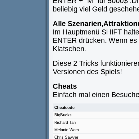
ENTER + "M" für 5000$ .Di
beliebig viel Geld gescheh
Alle Szenarien,Attraktio
Im Hauptmenü SHIFT halten
ENTER drücken. Wenn es fun
Klatschen.
Diese 2 Tricks funktioniere
Versionen des Spiels!
Cheats
Einfach mal einen Besuch
Cheatcode
BigBucks
Richard Tan
Melanie Warn
Chris Sawyer